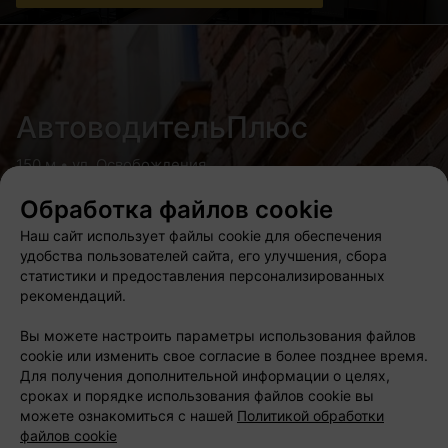
АвтоводительПлюс
150 м • ул. Освобождения
Автошкола
Обработка файлов cookie
Расписание занятий
Наш сайт использует файлы cookie для обеспечения
удобства пользователей сайта, его улучшения, сбора
статистики и предоставления персонализированных
рекомендаций.
Urban Lang Club
Вы можете настроить параметры использования файлов
cookie или изменить свое согласие в более позднее время.
Для получения дополнительной информации о целях,
350 м • ул. Немига
сроках и порядке использования файлов cookie вы
Центр иностранных языков
можете ознакомиться с нашей
Политикой обработки
файлов cookie
Акция «2 месяца обучения в подарок за приглашенного