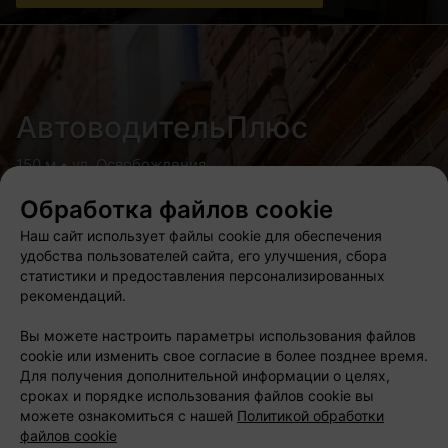
АвтоводительПлюс
150 м • ул. Освобождения
Автошкола
Обработка файлов cookie
Расписание занятий
Наш сайт использует файлы cookie для обеспечения
удобства пользователей сайта, его улучшения, сбора
статистики и предоставления персонализированных
рекомендаций.
Urban Lang Club
Вы можете настроить параметры использования файлов
cookie или изменить свое согласие в более позднее время.
Для получения дополнительной информации о целях,
350 м • ул. Немига
сроках и порядке использования файлов cookie вы
Центр иностранных языков
можете ознакомиться с нашей
Политикой обработки
файлов cookie
Акция «2 месяца обучения в подарок за приглашенного