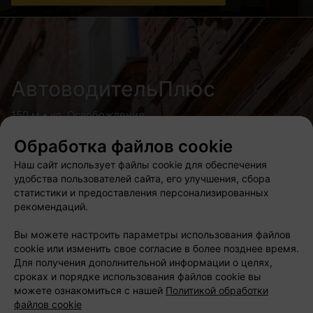
АвтоводительПлюс
150 м • ул. Освобождения
Автошкола
Обработка файлов cookie
Расписание занятий
Наш сайт использует файлы cookie для обеспечения
удобства пользователей сайта, его улучшения, сбора
статистики и предоставления персонализированных
рекомендаций.
Urban Lang Club
Вы можете настроить параметры использования файлов
cookie или изменить свое согласие в более позднее время.
Для получения дополнительной информации о целях,
350 м • ул. Немига
сроках и порядке использования файлов cookie вы
Центр иностранных языков
можете ознакомиться с нашей
Политикой обработки
файлов cookie
Акция «2 месяца обучения в подарок за приглашенного