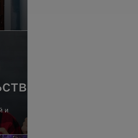
ьства
й и