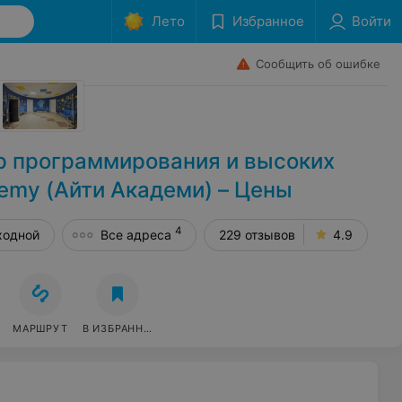
Лето
Избранное
Войти
Сообщить об ошибке
р программирования и высоких
emy (Айти Академи) – Цены
4
ходной
Все адреса
229 отзывов
4.9
МАРШРУТ
В ИЗБРАННОЕ