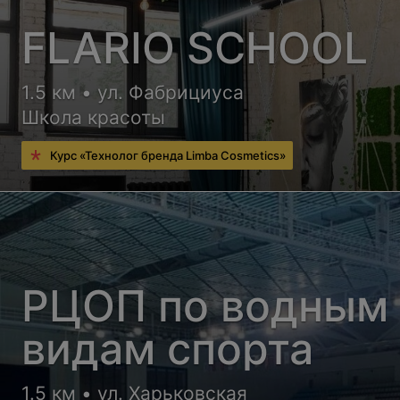
FLARIO SCHOOL
1.5 км • ул. Фабрициуса
Школа красоты
Курс «Технолог бренда Limba Cosmetics»
РЦОП по водным
видам спорта
1.5 км • ул. Харьковская