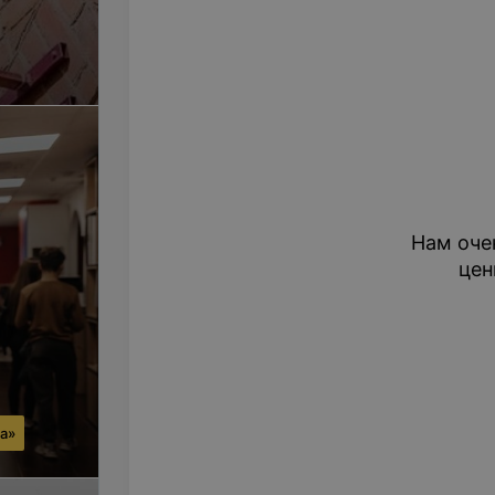
Нам оче
цен
га»