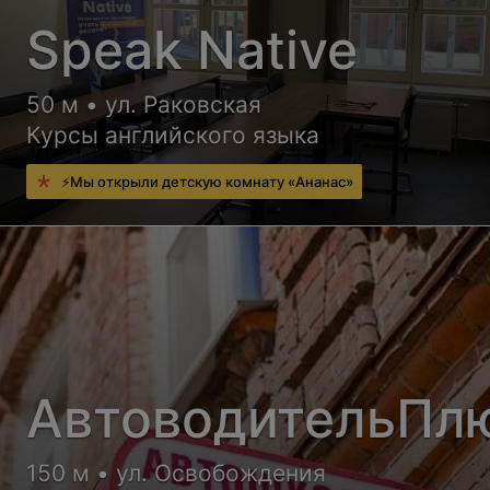
Speak Native
50 м • ул. Раковская
Курсы английского языка
⚡Мы открыли детскую комнату «Ананас»
АвтоводительПл
150 м • ул. Освобождения