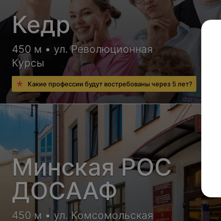
Кедр
450 м • ул. Революционная
Курсы
Какие профессии будут востребованы через 5 лет?
Минская РОС
ДОСААФ
450 м • ул. Комсомольская