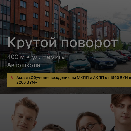
Крутой поворот
400 м • ул. Немига
Автошкола
Акция «Обучение вождению на МКПП и АКПП от 1960 BYN 
2200 BYN»